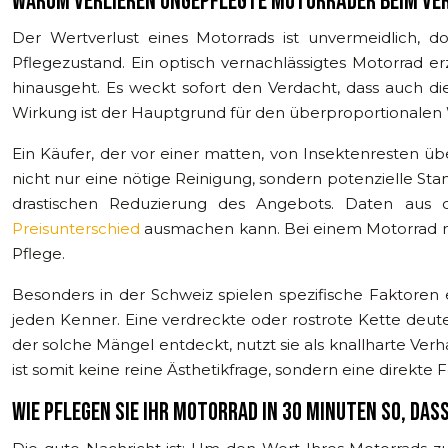
WARUM VERLIEREN UNGEPFLEGTE MOTORRÄDER BEIM VE
Der Wertverlust eines Motorrads ist unvermeidlich, d
Pflegezustand. Ein optisch vernachlässigtes Motorrad e
hinausgeht. Es weckt sofort den Verdacht, dass auch di
Wirkung ist der Hauptgrund für den überproportionalen 
Ein Käufer, der vor einer matten, von Insektenresten üb
nicht nur eine nötige Reinigung, sondern potenzielle St
drastischen Reduzierung des Angebots. Daten aus 
Preisunterschied
ausmachen kann. Bei einem Motorrad mi
Pflege.
Besonders in der Schweiz spielen spezifische Faktoren 
jeden Kenner. Eine verdreckte oder rostrote Kette deute
der solche Mängel entdeckt, nutzt sie als knallharte Ve
ist somit keine reine Ästhetikfrage, sondern eine direkte
WIE PFLEGEN SIE IHR MOTORRAD IN 30 MINUTEN SO, DAS