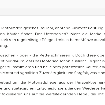
e Motorräder, gleiches Baujahr, ähnliche Kilometerleistung.
nen Käufer findet. Der Unterschied? Nicht die Marke 
ark sich regelmässige Pflege direkt in barer Münze auszahlt.
zeug.
aschen » oder « die Kette schmieren ». Doch diese oberfl
nicht nur darum, dass das Motorrad schön aussieht. Es geht 
ager zu maximieren und bei einem potenziellen Käufer jene
 Motorrad signalisiert Zuverlässigkeit und Sorgfalt, was e
betrachten die Motorradpflege aus der Perspektive eine
e und strategischen Entscheidungen, die den Wiederverkau
r fokussieren uns auf die wertsteigernden Hebel, die mi