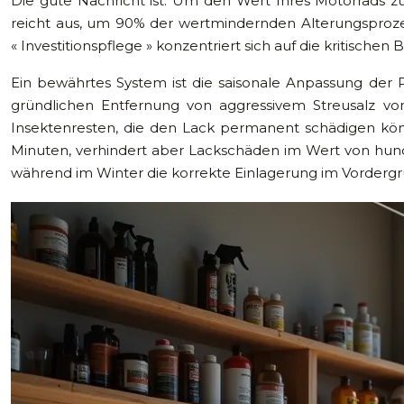
Die gute Nachricht ist: Um den Wert Ihres Motorrads z
reicht aus, um 90% der wertmindernden Alterungsprozes
« Investitionspflege » konzentriert sich auf die kritisch
Ein bewährtes System ist die saisonale Anpassung der P
gründlichen Entfernung von aggressivem Streusalz v
Insektenresten, die den Lack permanent schädigen könn
Minuten, verhindert aber Lackschäden im Wert von hun
während im Winter die korrekte Einlagerung im Vordergr