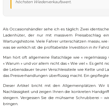
höchsten Wiederverkaufswert.
Als Occasionshändler sehe ich es täglich: Zwei identisch
Ladenhüter, der nur mit massivem Preisabschlag ei
Wartungshistorie. Viele Fahrer unterschätzen massiv, wie st
was sie wirklich ist: die profitabelste Investition in ihr Fahr
Man hört oft allgemeine Ratschläge wie « regelmässig w
« Warum » und vor allem nicht das « Wie viel ». Es geht 
die Lebensdauer teurer Verschleissteile wie Kette und L
das Preisverhandlungen überflüssig macht. Ein gepflegtes
Dieser Artikel bricht mit den Allgemeinplätzen. Wir 
Nachlässigkeit und zeigen Ihnen die konkreten Handgriff
steigern. Vergessen Sie die mühsame Schrubberei – wi
bringen.