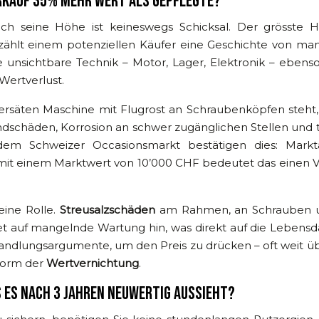
RKAUF 35% MEHR WERT ALS GEPFLEGTE?
och seine Höhe ist keineswegs Schicksal. Der grösste H
rzählt einem potenziellen Käufer eine Geschichte von ma
e unsichtbare Technik – Motor, Lager, Elektronik – ebens
Wertverlust.
ersäten Maschine mit Flugrost an Schraubenköpfen steht, r
andschäden, Korrosion an schwer zugänglichen Stellen und t
dem Schweizer Occasionsmarkt bestätigen dies: Markt
t einem Marktwert von 10’000 CHF bedeutet das einen Ver
eine Rolle.
Streusalzschäden
am Rahmen, an Schrauben und
t auf mangelnde Wartung hin, was direkt auf die Lebensdau
rhandlungsargumente, um den Preis zu drücken – oft weit 
 Form der
Wertvernichtung
.
S ES NACH 3 JAHREN NEUWERTIG AUSSIEHT?