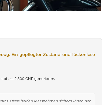
ahrzeug. Ein gepflegter Zustand und lückenlose
n bis zu 2’800 CHF generieren.
ckenlos. Diese beiden Massnahmen sichern Ihnen den